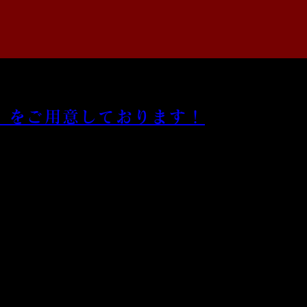
』をご用意しております！
ございます。
】の新しいコースをご用意いたしました！
シュに据えた、2名様専用の贅沢な『オールインクルーシブコー
6種の飲み比べをはじめ、豊富なドリンクが飲み放題でお楽しみ