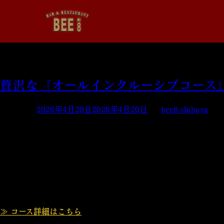
投稿者:
bee8-shibuya
贅沢な『オールインクルーシブコース
Posted on
2026年4月20日
2026年4月20日
by
bee8-shibuya
日頃より「BEE8 渋谷店」をご愛顧いただき、誠にありがとう
このたび、大切な方との特別なお食事にぴったりな【期間限定
当店のスペシャリテ“黒毛和牛ローストビーフ”をメインディッ
生ビール（ハイネケン）や、赤・白・スパークリングワイン計
≫ コース詳細はこちら