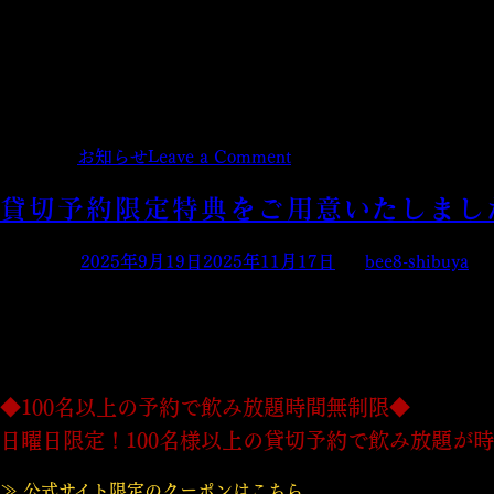
年内は12/30（火）まで営業、年始は1/4（日）より営業開始
お立ち寄りの際はご注意いただきますようお願いいたします。
引き続き、皆様のご予約・ご来店を心よりお待ちしております
Posted in
お知らせ
Leave a Comment
貸切予約限定特典をご用意いたしまし
Posted on
2025年9月19日
2025年11月17日
by
bee8-shibuya
日頃より「BEE8 渋谷店」をご愛顧いただき、誠にありがとう
このたび当店では、新たに貸切限定特典をご用意いたしました
◆100名以上の予約で飲み放題時間無制限◆
日曜日限定！100名様以上の貸切予約で飲み放題が
≫ 公式サイト限定のクーポンはこちら