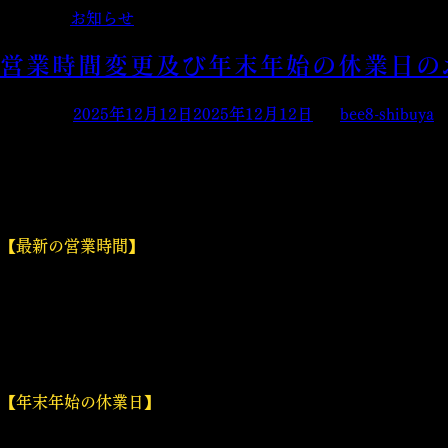
Posted in
お知らせ
営業時間変更及び年末年始の休業日の
Posted on
2025年12月12日
2025年12月12日
by
bee8-shibuya
いつも「BEE8 渋谷店」をご利用いただき、誠にありがとうご
当店の、営業時間変更及び年末年始の休業日について、下記の
【最新の営業時間】
＜日＞
18:00～翌2:00（料理L.O.翌1:00／ドリンクL.O.翌1:30）
＜月～土＞
18:00～翌4:00（料理L.O.翌3:00／ドリンクL.O.翌3:30）
【年末年始の休業日】
12月31日(水)～1月3日(土)